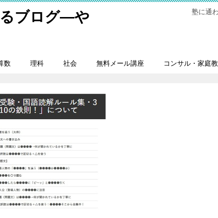
塾に通
するブログ―や
。
算数
理科
社会
無料メール講座
コンサル・家庭教