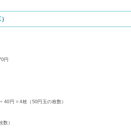
算）
70円
÷ 40円 = 4枚（50円玉の枚数）
の枚数）