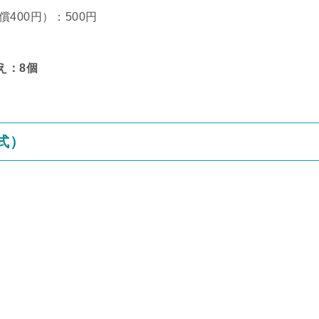
400円）：500円
え：8個
式）