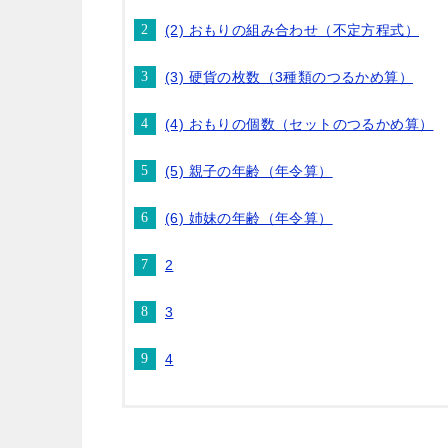
(2) おもりの組み合わせ（不定方程式）
(3) 硬貨の枚数（3種類のつるかめ算）
(4) おもりの個数（セットのつるかめ算）
(5) 親子の年齢（年令算）
(6) 姉妹の年齢（年令算）
2
3
4