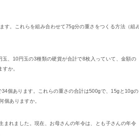
ります。これらを組み合わせて75g分の重さをつくる方法（組
円玉、10円玉の3種類の硬貨が合計で8枚入っていて、金額の
ますか。
で34個あります。これらの重さの合計は500gで、15gと10gの
は何個ありますか。
に生まれました。現在、お母さんの年令は、とも子さんの年令
。