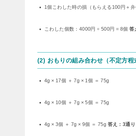
1個こわした時の損（もらえる100円＋弁償
こわした個数：4000円 ÷ 500円 = 8個
答
(2) おもりの組み合わせ（不定方程
4g × 17個 ＋ 7g × 1個 ＝ 75g
4g × 10個 ＋ 7g × 5個 ＝ 75g
4g × 3個 ＋ 7g × 9個 ＝ 75g
答え：3通り