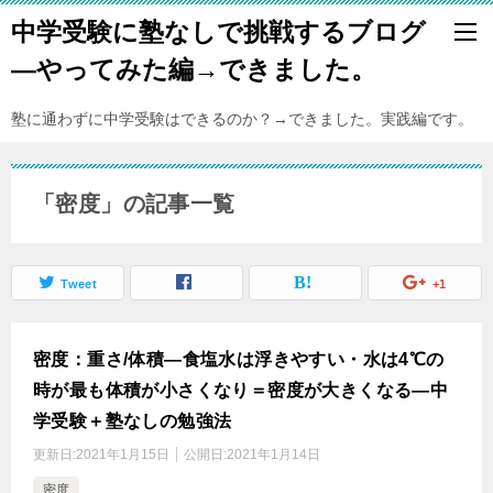
中学受験に塾なしで挑戦するブログ
―やってみた編→できました。
塾に通わずに中学受験はできるのか？→できました。実践編です。
「密度」の記事一覧
Tweet
+1
密度：重さ/体積―食塩水は浮きやすい・水は4℃の
時が最も体積が小さくなり＝密度が大きくなる―中
学受験＋塾なしの勉強法
更新日:
2021年1月15日
公開日:
2021年1月14日
密度