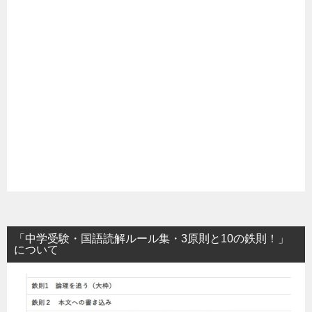
「中学受験・国語読解ルール集・3原則と10の鉄則！」
について