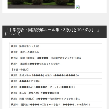
「中学受験・国語読解ルール集・3原則と10の鉄則！」
について