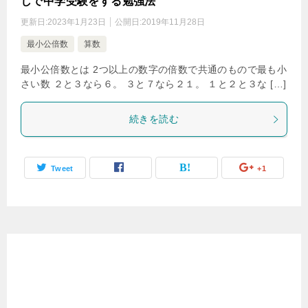
しで中学受験をする勉強法
更新日:
2023年1月23日
公開日:
2019年11月28日
最小公倍数
算数
最小公倍数とは 2つ以上の数字の倍数で共通のもので最も小
さい数 ２と３なら６。 ３と７なら２１。 １と２と３な […]
続きを読む
Tweet
+1