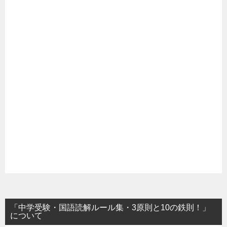
「中学受験・国語読解ルール集・3原則と10の鉄則！」
について