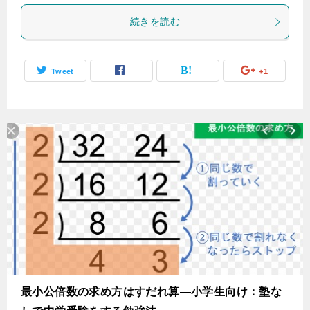
続きを読む
Tweet
+1
最小公倍数の求め方はすだれ算―小学生向け：塾な