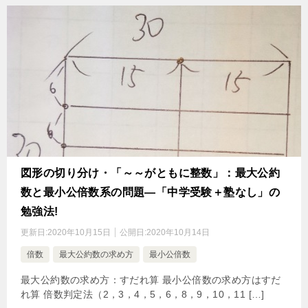
図形の切り分け・「～～がともに整数」：最大公約
数と最小公倍数系の問題―「中学受験＋塾なし」の
勉強法!
更新日:
2020年10月15日
公開日:
2020年10月14日
倍数
最大公約数の求め方
最小公倍数
最大公約数の求め方：すだれ算 最小公倍数の求め方はすだ
れ算 倍数判定法（2，3，4，5，6，8，9，10，11 […]