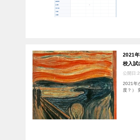
202
校入試
公開日:
2021
度？） 