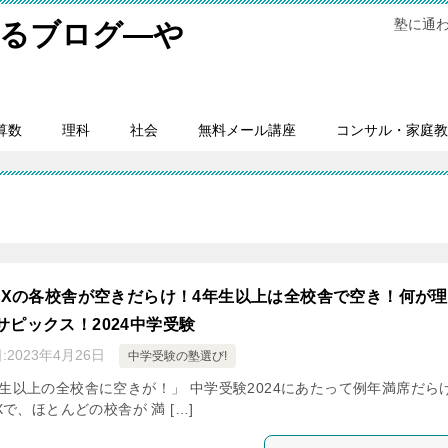
塾に通
するブログ―や
。
算数
理科
社会
無料メール講座
コンサル・家庭教
PIXの各校舎が空きだらけ！4年生以上は全校舎で空き！何が理
サピックス！2024中学受験
:
2023年4月26日
中学受験の塾選び!
年生以上の全校舎に空きが！」 中学受験2024にあたって例年満席だら
IXで、ほとんどの校舎が 満 […]