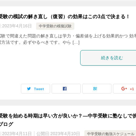
受験の模試の解き直し（復習）の効果はこの3点で決まる！
:
2023年4月16日
中学受験の模擬試験
試験で間違えた問題の解き直しは学力・偏差値を上げる効果的かつ 効
習方法です。必ずやるべきです。やら […]
続きを読む
Tweet
+1
受験を始める時期は早い方が良いか？―中学受験に塾なしで
ブログ
:
2023年4月11日
公開日:
2023年4月10日
中学受験の勉強スケジュール