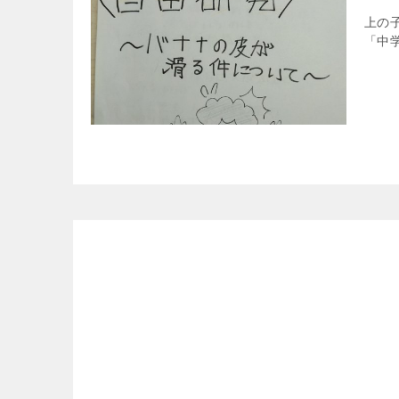
上の
「中学