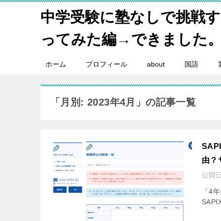
中学受験に塾なしで挑戦
ってみた編→できました
ホーム
プロフィール
about
国語
「月別: 2023年4月」の記事一覧
SA
由？
公開日
「4
SAP