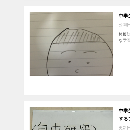
中学
公開日
模擬
な学
中学
する
更新日