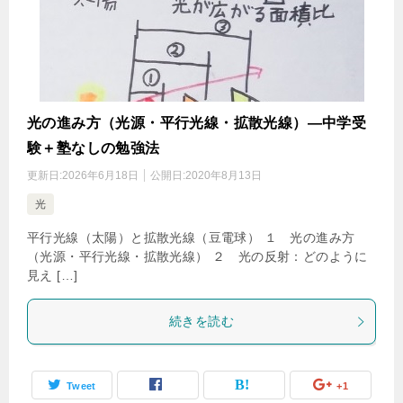
光の進み方（光源・平行光線・拡散光線）―中学受
験＋塾なしの勉強法
更新日:
2026年6月18日
公開日:
2020年8月13日
光
平行光線（太陽）と拡散光線（豆電球） １ 光の進み方
（光源・平行光線・拡散光線） ２ 光の反射：どのように
見え […]
続きを読む
Tweet
+1