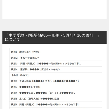
「中学受験・国語読解ルール集・3原則と10の鉄則！」
について