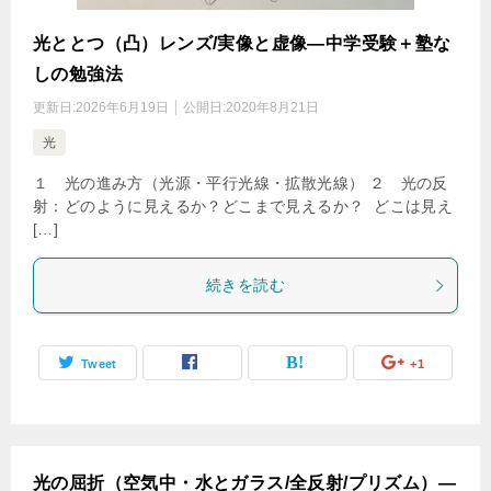
光ととつ（凸）レンズ/実像と虚像―中学受験＋塾な
しの勉強法
更新日:
2026年6月19日
公開日:
2020年8月21日
光
１ 光の進み方（光源・平行光線・拡散光線） ２ 光の反
射：どのように見えるか？どこまで見えるか？ どこは見え
[…]
続きを読む
Tweet
+1
光の屈折（空気中・水とガラス/全反射/プリズム）―