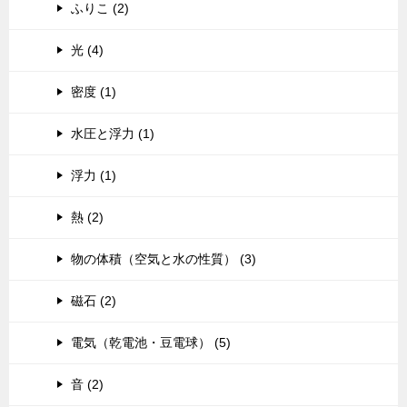
ふりこ (2)
光 (4)
密度 (1)
水圧と浮力 (1)
浮力 (1)
熱 (2)
物の体積（空気と水の性質） (3)
磁石 (2)
電気（乾電池・豆電球） (5)
音 (2)