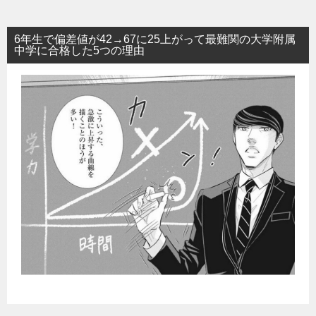
6年生で偏差値が42→67に25上がって最難関の大学附属
中学に合格した5つの理由