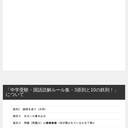
「中学受験・国語読解ルール集・3原則と10の鉄則！」
について