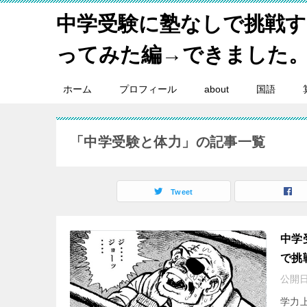
中学受験に塾なしで挑戦
ってみた編→できました
ホーム
プロフィール
about
国語
「中学受験と体力」の記事一覧
Tweet
中学
で挑
公開日
学力