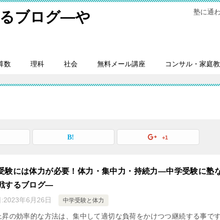
塾に通
するブログ―や
。
算数
理科
社会
無料メール講座
コンサル・家庭教
+1
受験には体力が必要！体力・集中力・持続力―中学受験に塾
戦するブログ―
:
2023年6月26日
中学受験と体力
上昇の効率的な方法は、集中して適切な負荷をかけつつ継続する事で