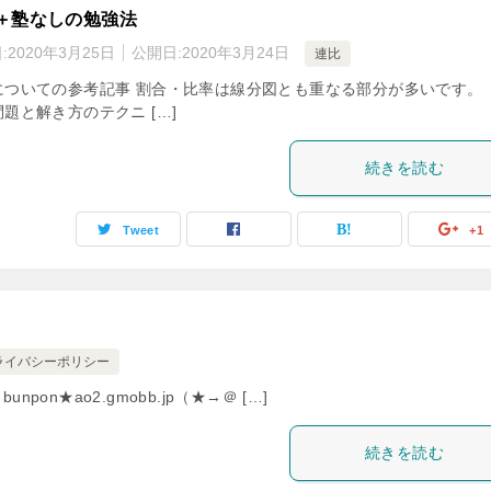
＋塾なしの勉強法
:
2020年3月25日
公開日:
2020年3月24日
連比
についての参考記事 割合・比率は線分図とも重なる部分が多いです。
題と解き方のテクニ […]
続きを読む
Tweet
+1
ライバシーポリシー
n★ao2.gmobb.jp（★→＠ […]
続きを読む