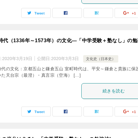
Tweet
+1
時代（1336年～1573年）の文化―「中学受験＋塾なし」の勉
:
2020年3月19日
公開日:
2020年3月3日
文化史（日本史）
時代の文化：京都五山と鎌倉五山 室町時代は、平安～鎌倉と貴族に保
いた天台宗（最澄）・真言宗（空海） […]
続きを読む
Tweet
+1