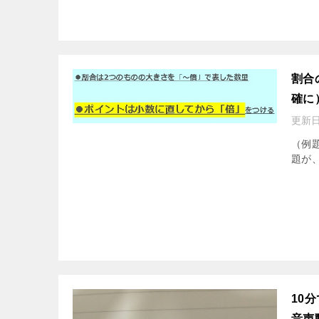
割合
確に
更新日
（例
題が、
10
音声