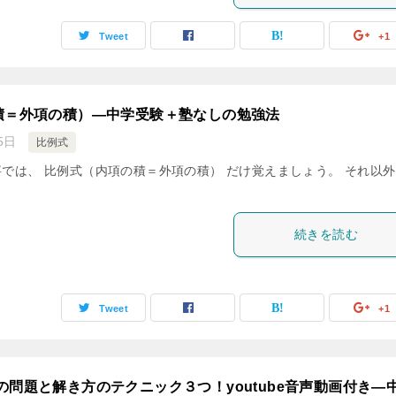
Tweet
+1
積＝外項の積）―中学受験＋塾なしの勉強法
5日
比例式
では、 比例式（内項の積＝外項の積） だけ覚えましょう。 それ以
続きを読む
Tweet
+1
の問題と解き方のテクニック３つ！youtube音声動画付き―