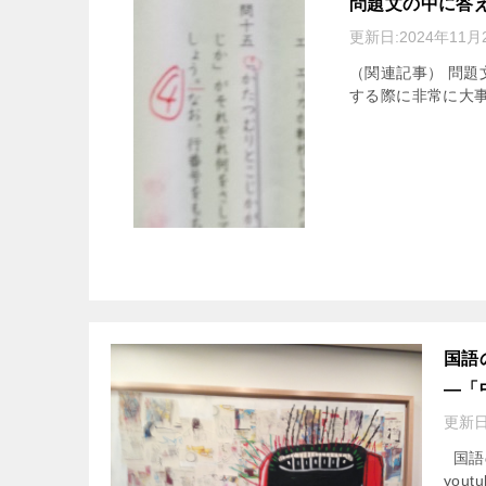
問題文の中に答え
更新日:
2024年11月
（関連記事） 問題
する際に非常に大事な
国語
―「
更新日
国語の
yout