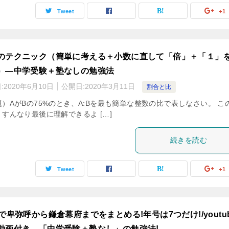
Tweet
+1
のテクニック（簡単に考える＋小数に直して「倍」＋「１」
）―中学受験＋塾なしの勉強法
:
2020年6月10日
公開日:
2020年3月11日
割合と比
題）AがBの75%のとき、A:Bを最も簡単な整数の比で表しなさい。 こ
すんなり最後に理解できるよ […]
続きを読む
Tweet
+1
分で卑弥呼から鎌倉幕府までをまとめる!年号は7つだけ!/youtu
動画付き―「中学受験＋塾なし」の勉強法!