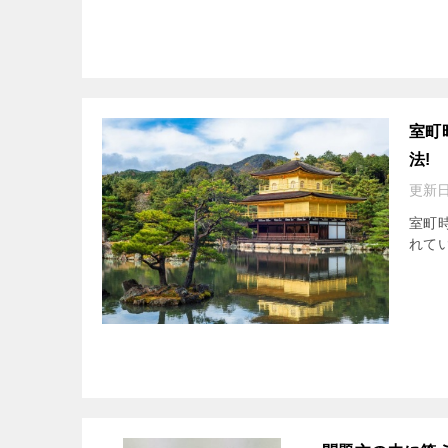
室町
法!
更新日
室町
れて