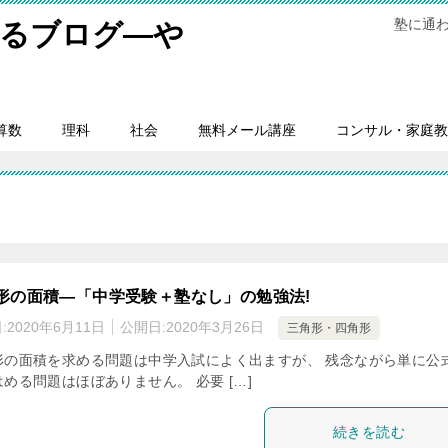
塾に通
するブログ―や
。
算数
理科
社会
無料メール講座
コンサル・家庭教
形の面積―「中学受験＋塾なし」の勉強法!
:
2020年6月11日
公開日:
2020年3月26日
三角形・四角形
形の面積を求める問題は中学入試によく出ますが、 残念ながら単に公
める問題はほぼありません。 必要 […]
続きを読む