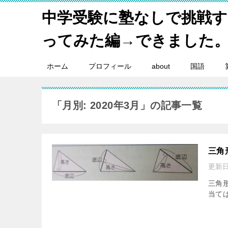
中学受験に塾なしで挑戦
ってみた編→できました
ホーム
プロフィール
about
国語
「月別: 2020年3月」の記事一覧
三角
更新日
三角
当ては