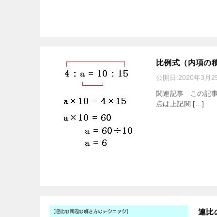
比例式（内項の
公開日:
2020年3月2
関連記事 この記事
点は上記関 […]
連比