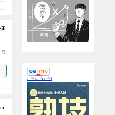
を正
の問
にほんブログ村
be