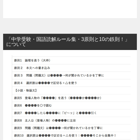
「中学受験・国語読解ルール集・3原則と10の鉄則！」
について