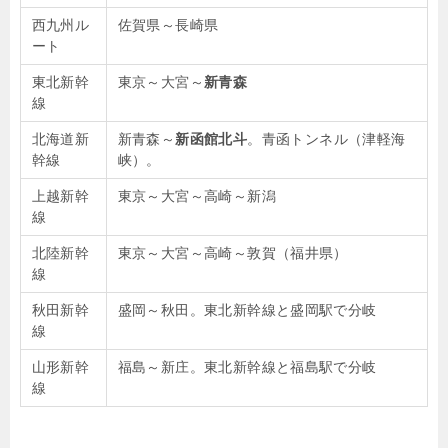
西九州ル
佐賀県～長崎県
ート
東北新幹
東京～大宮～
新青森
線
北海道新
新青森～
新函館北斗
。青函トンネル（津軽海
幹線
峡）。
上越新幹
東京～大宮～高崎～新潟
線
北陸新幹
東京～大宮～高崎～敦賀（福井県）
線
秋田新幹
盛岡～秋田。東北新幹線と盛岡駅で分岐
線
山形新幹
福島～新庄。東北新幹線と福島駅で分岐
線