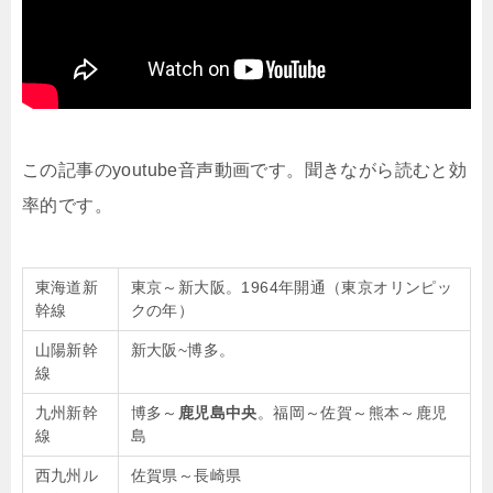
この記事のyoutube音声動画です。聞きながら読むと効
率的です。
東海道新
東京～新大阪。1964年開通（東京オリンピッ
幹線
クの年）
山陽新幹
新大阪~博多。
線
九州新幹
博多～
鹿児島中央
。福岡～佐賀～熊本～鹿児
線
島
西九州ル
佐賀県～長崎県