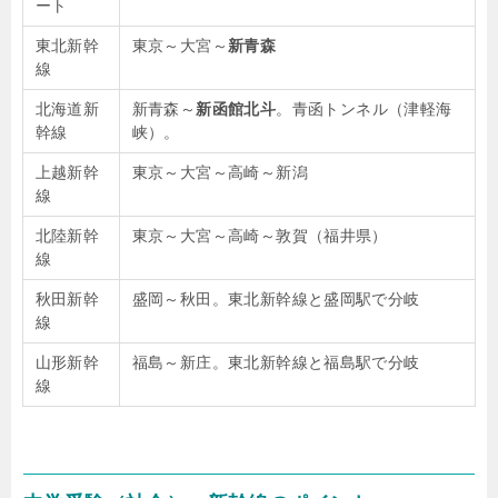
ート
東北新幹
東京～大宮～
新青森
線
北海道新
新青森～
新函館北斗
。青函トンネル（津軽海
幹線
峡）。
上越新幹
東京～大宮～高崎～新潟
線
北陸新幹
東京～大宮～高崎～敦賀（福井県）
線
秋田新幹
盛岡～秋田。東北新幹線と盛岡駅で分岐
線
山形新幹
福島～新庄。東北新幹線と福島駅で分岐
線