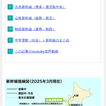
九州新幹線（博多～鹿児島中央）
山形新幹線（福島～新庄）
秋田新幹線（盛岡～秋田）
中学受験（社会）＋新幹線のまとめ
この記事のyoutube音声動画