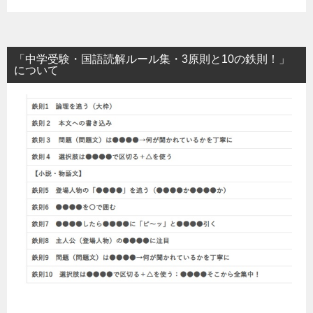
「中学受験・国語読解ルール集・3原則と10の鉄則！」
について