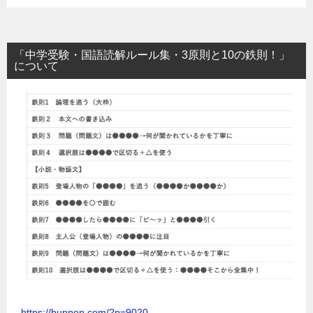
「中学受験・国語読解ルール集・3原則と10の鉄則！」
について
https://bunpon.com/?p=9020