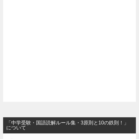
「中学受験・国語読解ルール集・3原則と10の鉄則！」
について