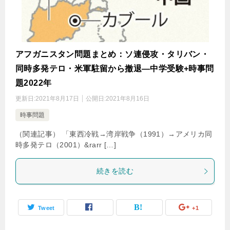
アフガニスタン問題まとめ：ソ連侵攻・タリバン・
同時多発テロ・米軍駐留から撤退―中学受験+時事問
題2022年
更新日:
2021年8月17日
公開日:
2021年8月16日
時事問題
（関連記事） 「東西冷戦→湾岸戦争（1991）→アメリカ同
時多発テロ（2001）&rarr […]
続きを読む
Tweet
+1