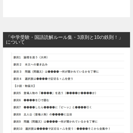
「中学受験・国語読解ルール集・3原則と10の鉄則！」
について