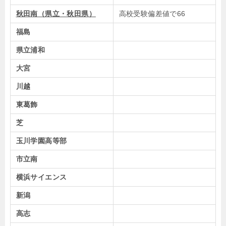
秋田南（県立・秋田県）
高校受験偏差値で66
福島
県立浦和
大宮
川越
東葛飾
芝
玉川学園高等部
市立南
横浜サイエンス
新潟
高志