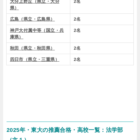
大分上野丘（県立・大分
2名
県）
広島（県立・広島県）
2名
神戸大付属中等（国立・兵
2名
庫県）
秋田（県立・秋田県）
2名
四日市（県立・三重県）
2名
2025年・東大の推薦合格・高校一覧：法学部
（文１）