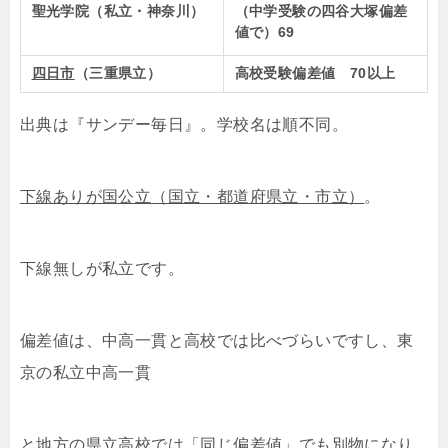
聖光学院（私立・神奈川）
（中学受験の四谷大塚偏差
値で）69
四日市
（三重県立）
高校受験偏差値 70以上
出典は『サンデー毎日』。学校名は順不同。
下線ありが国公立（国立・都道府県立・市立）
。
下線無しが私立です。
偏差値は、中高一貫と高校では比べづらいですし、東
京の私立中高一貫
と地方の県立高校では「同じ偏差値」でも別物になり