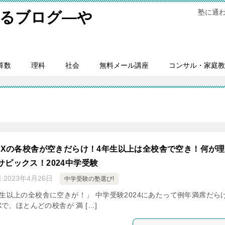
塾に通
するブログ―や
。
算数
理科
社会
無料メール講座
コンサル・家庭教
PIXの各校舎が空きだらけ！4年生以上は全校舎で空き！何が理
サピックス！2024中学受験
:
2023年4月26日
中学受験の塾選び!
年生以上の全校舎に空きが！」 中学受験2024にあたって例年満席だら
IXで、ほとんどの校舎が 満 […]