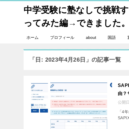
中学受験に塾なしで挑戦
ってみた編→できました
ホーム
プロフィール
about
国語
「日: 2023年4月26日」の記事一覧
SA
由？
公開日
「4
SAP