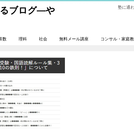
塾に通
するブログ―や
。
算数
理科
社会
無料メール講座
コンサル・家庭教