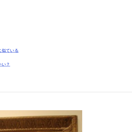
に似ている
いい？