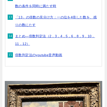
数の条件を同時に満たす時
「13」の倍数の見分け方：一の位を4倍した数を、残
りの数にたす
まとめ―倍数判定法（2，3，4，5，6，8，9，10，
11，12）
倍数判定法のyoutube音声動画