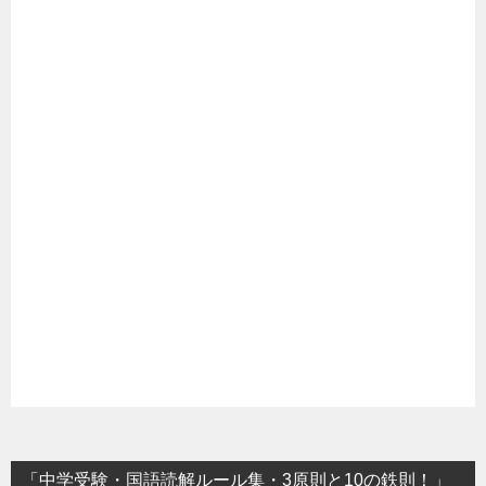
「中学受験・国語読解ルール集・3原則と10の鉄則！」