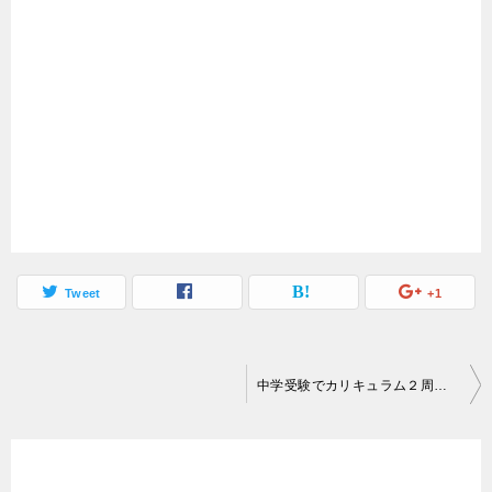
Tweet
+1
投
中学受験でカリキュラム２周目＋40分でやる自学自習の方法：理科・社会編
稿
ナ
ビ