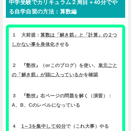
中学受験でカリキュラム２周目＋40分でや
る自学自習の方法：算数編
１ 大前提：
算数は「解き筋」と「計算」の２つ
しかない事を身体化
させる
２ 『塾技』（orこのブログ）を使い、
単元ごと
の「解き筋」が頭に入っているか
を確認
３ 『塾技』右ページの問題を解く（演習）：
A、B、Cのレベルになっている
４
1～3を集中して40分
で（これ大事）やる