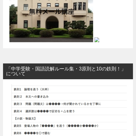
「中学受験・国語読解ルール集・3原則と10の鉄則！」
について