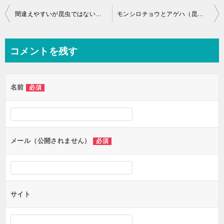
投
間違えやすいが昆虫ではない虫：クモ・ダンゴムシ・ダニ―「中学受験＋塾なし」の勉強法
モンシロチョウとアゲハ（昆虫）―「中学受験＋塾なし」の勉強法
稿
ナ
コメントを残す
ビ
ゲ
名前
必須
ー
シ
ョ
ン
メール（公開されません）
必須
サイト