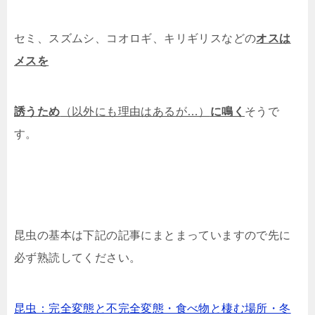
セミ、スズムシ、コオロギ、キリギリスなどの
オスは
メスを
誘うため
（以外にも理由はあるが…）
に鳴く
そうで
す。
昆虫の基本は下記の記事にまとまっていますので先に
必ず熟読してください。
昆虫：完全変態と不完全変態・食べ物と棲む場所・冬