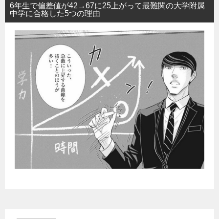
6年生で偏差値が42→67に25上がって最難関の大学附属
中学に合格した5つの理由