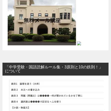
「中学受験・国語読解ルール集・3原則と10の鉄則！」
について