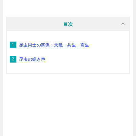
目次
昆虫同士の関係：天敵・共生・寄生
昆虫の鳴き声