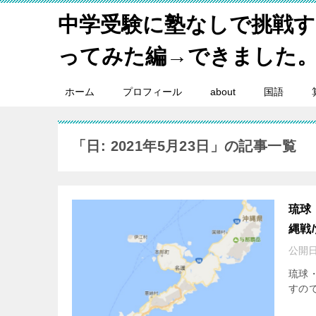
中学受験に塾なしで挑戦
ってみた編→できました
ホーム
プロフィール
about
国語
「日: 2021年5月23日」の記事一覧
琉球
縄戦
公開日
琉球
すの