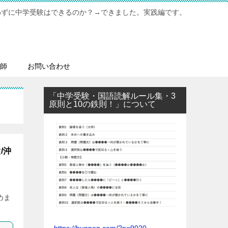
わずに中学受験はできるのか？→できました。実践編です。
師
お問い合わせ
「中学受験・国語読解ルール集・3
原則と10の鉄則！」について
/沖
めま