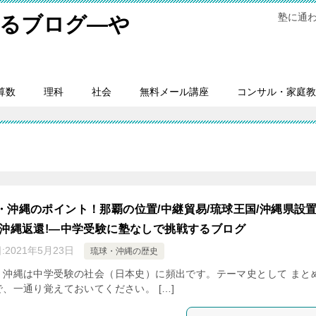
塾に通
するブログ―や
。
算数
理科
社会
無料メール講座
コンサル・家庭教
・沖縄のポイント！那覇の位置/中継貿易/琉球王国/沖縄県設置
/沖縄返還!―中学受験に塾なしで挑戦するブログ
:
2021年5月23日
琉球・沖縄の歴史
・沖縄は中学受験の社会（日本史）に頻出です。テーマ史として まと
で、一通り覚えておいてください。 […]