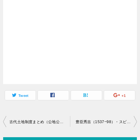
Tweet
+1
投
古代土地制度まとめ（公地公民→三世一身法→墾田永年私財法）
豊臣秀吉（1537~98）・スピード
稿