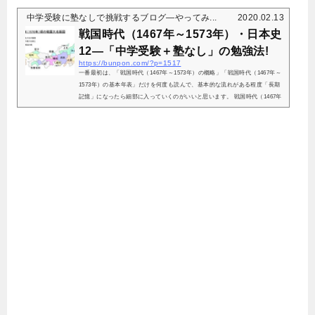
中学受験に塾なしで挑戦するブログ―やってみ...
2020.02.13
戦国時代（1467年～1573年）・日本史
12―「中学受験＋塾なし」の勉強法!
https://bunpon.com/?p=1517
一番最初は、「戦国時代（1467年～1573年）の概略」「戦国時代（1467年～
1573年）の基本年表」だけを何度も読んで、基本的な流れがある程度「長期
記憶」になったら細部に入っていくのがいいと思います。 戦国時代（1467年
～1573年）の概略時は戦国。応仁の乱（1...