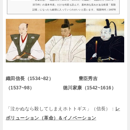
1573年）の基本年表」だけを何度も読んで、基本的な流れがある程度「長期
記憶」になったら細部に入っていくのがいいと思います。 戦国時代（1467年
～1573年）の概略時は戦国。応仁の乱（1...
織田信長（1534~82） 豊臣秀吉
（1537~98） 徳川家康（1542~1616）
「泣かぬなら殺してしまえホトトギス」（信長）：
レ
ボリューション（革命）＆イノベーション