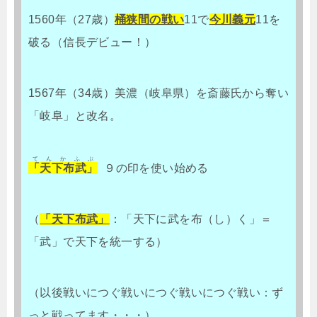
1560年（27歳）
桶狭間の戦い
11で
今川義元
11を
破る（信長デビュー！）
1567年（34歳）美濃（岐阜県）を斎藤氏から奪い
「岐阜」と改名。
てんかふぶ
「天下布武」
９の印を使い始める
（
「天下布武」
：「天下に武を布（し）く」＝
「武」で天下を統一する）
（以後戦いにつぐ戦いにつぐ戦いにつぐ戦い：ず
っと戦ってます・・・）