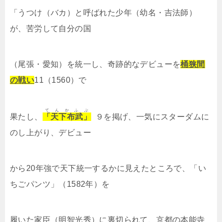
「うつけ（バカ）と呼ばれた少年（幼名・吉法師）
が、苦労して自分の国
（尾張・愛知）を統一し、奇跡的なデビューを
桶狭間
の戦い
11（1560）で
てんかふぶ
果たし、
「天下布武」
９を掲げ、一気にスターダムに
のし上がり、デビュー
から20年強で天下統一するかに見えたところで、「い
ちごパンツ」（1582年）を
履いた家臣（明智光秀）に裏切られて、京都の本能寺