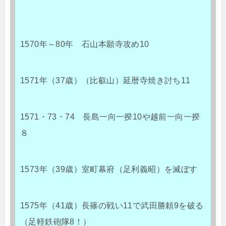
1570年～80年 石山本願寺攻め10
1571年（37歳）（比叡山）延暦寺焼き討ち11
1571・73・74 長島一向一揆10や越前一向一揆
８
1573年（39歳）室町幕府（足利義昭）を滅ぼす
1575年（41歳）長篠の戦い11で武田勝頼9を破る
（足軽鉄砲隊8！）