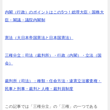
内閣（行政）のポイントはこの5つ！総理大臣・国務大
臣・閣議・議院内閣制
憲法（大日本帝国憲法と日本国憲法）
三権分立：司法（裁判所）・行政（内閣）・立法（国
会）
裁判所（司法）：種類・任命方法・違憲立法審査権・
民事と刑事・裁判と人権・裁判員制度
この記事では「三権分立」の「三権」の一つである