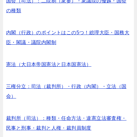
国会（司法）：二院制（衆参）・衆議院の優越・国会
の種類
内閣（行政）のポイントはこの5つ！総理大臣・国務大
臣・閣議・議院内閣制
憲法（大日本帝国憲法と日本国憲法）
三権分立：司法（裁判所）・行政（内閣）・立法（国
会）
裁判所（司法）：種類・任命方法・違憲立法審査権・
民事と刑事・裁判と人権・裁判員制度