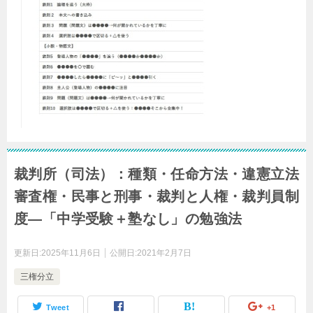
裁判所（司法）：種類・任命方法・違憲立法
審査権・民事と刑事・裁判と人権・裁判員制
度―「中学受験＋塾なし」の勉強法
更新日:
2025年11月6日
公開日:
2021年2月7日
三権分立
Tweet
+1