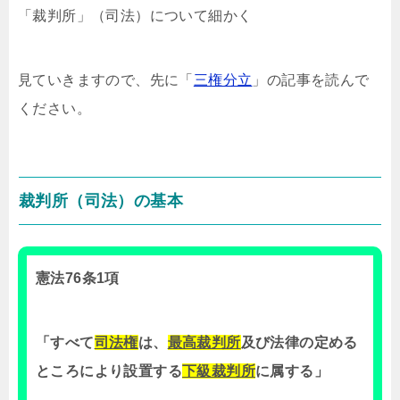
「裁判所」（司法）について細かく
見ていきますので、先に「
三権分立
」の記事を読んで
ください。
裁判所（司法）の基本
憲法76条1項
「すべて
司法権
は、
最高裁判所
及び法律の定める
ところにより設置する
下級裁判所
に属する」