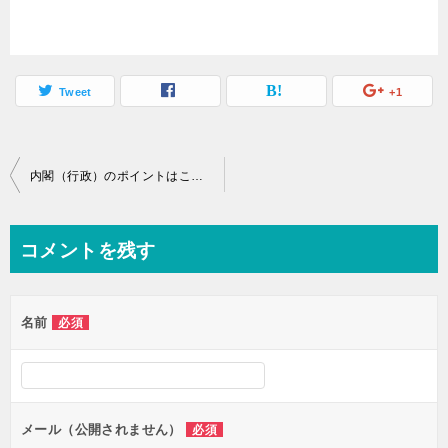
Tweet
+1
投
内閣（行政）のポイントはこの5つ！総理大臣・国務大臣・閣議・議院内閣制―「中学受験＋塾なし」の勉強法
稿
ナ
コメントを残す
ビ
ゲ
名前
必須
ー
シ
ョ
ン
メール（公開されません）
必須