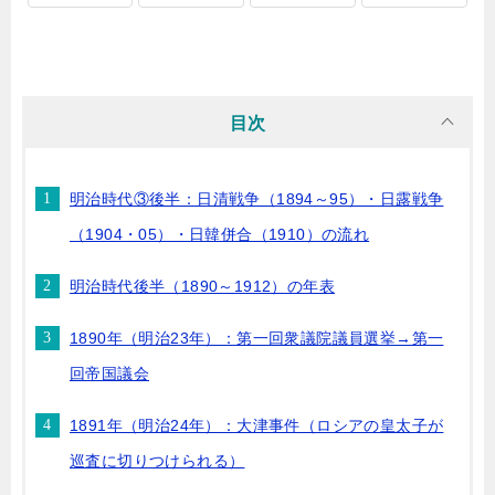
目次
明治時代③後半：日清戦争（1894～95）・日露戦争
（1904・05）・日韓併合（1910）の流れ
明治時代後半（1890～1912）の年表
1890年（明治23年）：第一回衆議院議員選挙→第一
回帝国議会
1891年（明治24年）：大津事件（ロシアの皇太子が
巡査に切りつけられる）