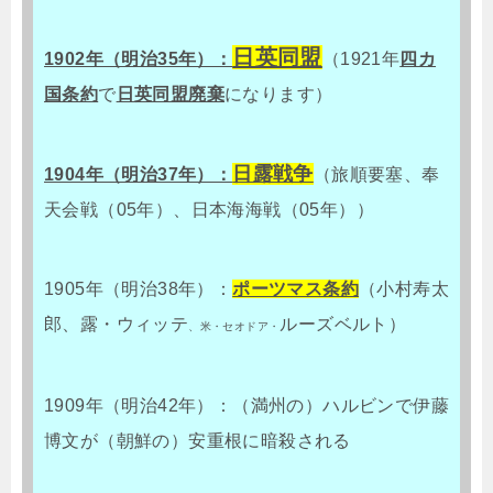
日英同盟
1902年（明治35年）：
（1921年
四カ
国条約
で
日英同盟廃棄
になります）
日露戦争
1904年（明治37年）：
（旅順要塞、奉
天会戦（05年）、日本海海戦（05年））
1905年（明治38年）：
ポーツマス条約
（小村寿太
郎、露・ウィッテ
ルーズベルト）
、米・セオドア・
1909年（明治42年）：（満州の）ハルビンで伊藤
博文が（朝鮮の）安重根に暗殺される