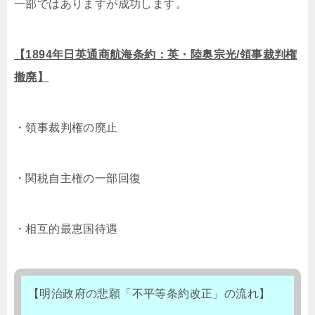
一部ではありますが成功します。
【1894年日英通商航海条約：英・陸奥宗光/領事裁判権
撤廃】
・領事裁判権の廃止
・関税自主権の一部回復
・相互的最恵国待遇
【明治政府の悲願「不平等条約改正」の流れ】