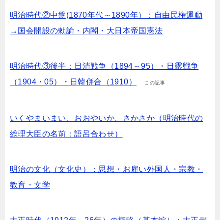
明治時代②中盤(1870年代～1890年）：自由民権運動
→国会開設の勅諭・内閣・大日本帝国憲法
明治時代③後半：日清戦争（1894～95）・日露戦争
（1904・05）・日韓併合（1910）
この記事
いくやまいまい、おおやいか、さかさか（明治時代の
総理大臣の名前：語呂合わせ）
明治の文化（文化史）：思想・お雇い外国人・宗教・
教育・文学