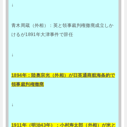
↓
青木周蔵（外相）：英と領事裁判権撤廃成立しか
けるが1891年大津事件で辞任
↓
1894年：陸奥宗光（外相）が日英通商航海条約で
領事裁判権撤廃
↓
1911年（明治43年）：小村寿太郎（外相）が米と