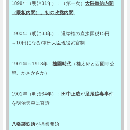
1898年（明治31年）：（第一次）
大隈重信内閣
（隈板内閣）。初の政党内閣
。
1900年（明治33年）：選挙権の直接国税15円
→10円になる/軍部大臣現役武官制
1901年～1913年：
桂園時代
（桂太郎と西園寺公
望。かさかさか）
1901年（明治34年）：
田中正造
が
足尾鉱毒事件
を明治天皇に直訴
八幡製鉄所
が操業開始