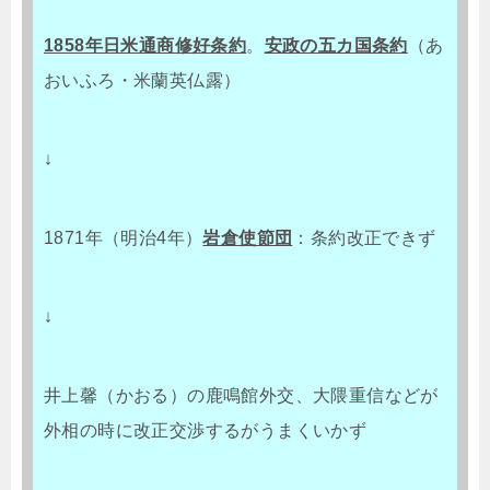
1858年日米通商修好条約
。
安政の五カ国条約
（あ
おいふろ・米蘭英仏露）
↓
1871年（明治4年）
岩倉使節団
：条約改正できず
↓
井上馨（かおる）の鹿鳴館外交、大隈重信などが
外相の時に改正交渉するがうまくいかず