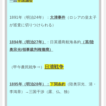
一回
帝国議会
1891年（明治24年）：
大津事件
（ロシアの皇太子
が巡査に切りつけられる）
1894年（明治27年）
：日英通商航海条約
（英/陸
奥宗光/領事裁判権撤廃）
日清戦争
（甲午農民戦争⇒）
1895年（明治28年）：
下関条約
（陸奥宗光、清・
李鴻章）→三国干渉（露、仏、独）