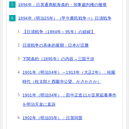
1894年：日英通商航海条約・領事裁判権の撤廃
1894年（明治25年）（甲午農民戦争⇒）日清戦争
【日清戦争（1894年～95年）の経緯】
日清戦争の具体的展開：日本が圧勝
下関条約（1895年）の内容→三国干渉
1901年（明治34年）～1913年（大正2年）：桂園
時代（桂太郎と西園寺公望。かさかさか）
1901年（明治34年）：田中正造11が足尾鉱毒事件
を明治天皇に直訴
1902年（明治35年）：日英同盟