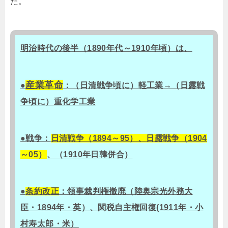
た。
明治時代の後半（1890年代～1910年頃）は、
産業革命
●
：（日清戦争頃に）軽工業→（日露戦
争頃に）重化学工業
●戦争：
日清戦争（1894～95）、日露戦争（1904
～05）
、（1910年日韓併合）
●
条約改正
：領事裁判権撤廃（陸奥宗光外務大
臣・1894年・英）、関税自主権回復(1911年・小
村寿太郎・米）