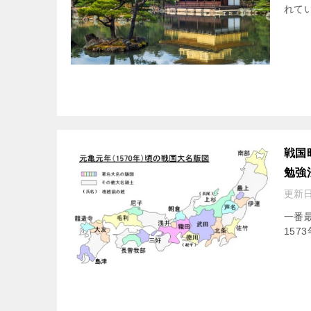
れて
戦国
勉強
更新日
一番最
157