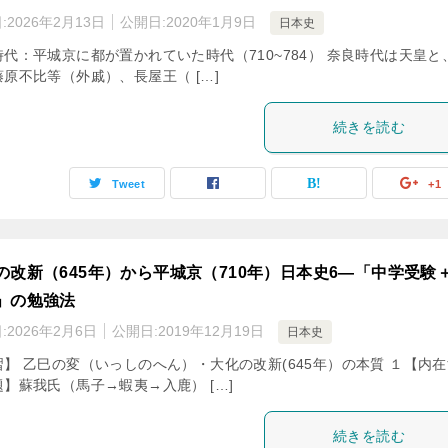
:
2026年2月13日
公開日:
2020年1月9日
日本史
時代：平城京に都が置かれていた時代（710~784） 奈良時代は天皇と
原不比等（外戚）、長屋王（ […]
続きを読む
Tweet
+1
の改新（645年）から平城京（710年）日本史6―「中学受験
」の勉強法
:
2026年2月6日
公開日:
2019年12月19日
日本史
習】 乙巳の変（いっしのへん）・大化の改新(645年）の本質 １【内
】蘇我氏（馬子→蝦夷→入鹿） […]
続きを読む