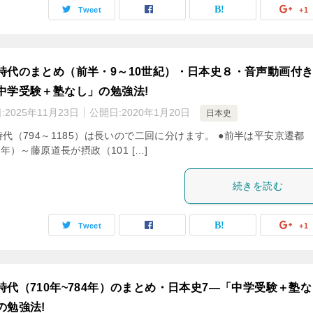
Tweet
+1
時代のまとめ（前半・9～10世紀）・日本史８・音声動画付き
中学受験＋塾なし」の勉強法!
:
2025年11月23日
公開日:
2020年1月20日
日本史
代（794～1185）は長いので二回に分けます。 ●前半は平安京遷都
4年）～藤原道長が摂政（101 […]
続きを読む
Tweet
+1
時代（710年~784年）のまとめ・日本史7―「中学受験＋塾な
の勉強法!