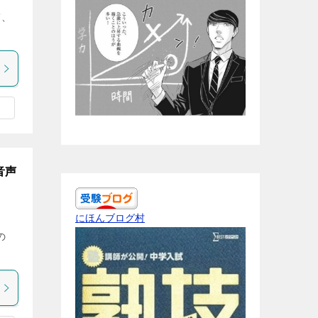
て、
音声
にほんブログ村
の