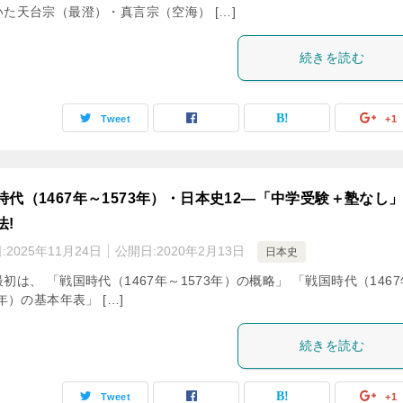
いた天台宗（最澄）・真言宗（空海） […]
続きを読む
Tweet
+1
時代（1467年～1573年）・日本史12―「中学受験＋塾なし
法!
:
2025年11月24日
公開日:
2020年2月13日
日本史
初は、 「戦国時代（1467年～1573年）の概略」 「戦国時代（146
3年）の基本年表」 […]
続きを読む
Tweet
+1