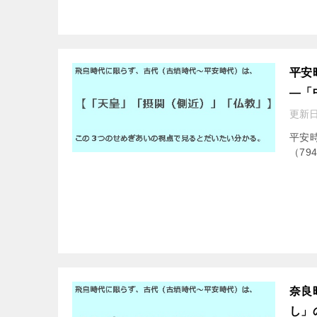
平安
―「
更新日
平安時
（79
奈良
し」