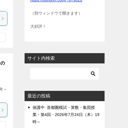
https://bunpon.com/?p=9020
（別ウィンドウで開きます）
大好評！
サイト内検索
」の
7年～
最近の投稿
保護中: 首都圏模試・算数・集団授
業・第4回・2026年7月24日（木）19
時～