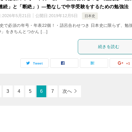
連続」と「断絶」）―塾なしで中学受験をするための勉強法
:
2026年5月21日
公開日:
2019年12月5日
日本史
史で必須の年号・年表22個！・語呂合わせつき 日本史に限らず、勉
」をきちんとつかん […]
続きを読む
Tweet
+1
3
4
5
6
7
次へ