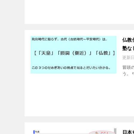
仏教
塾な
更新日
冒頭
う。 
日本