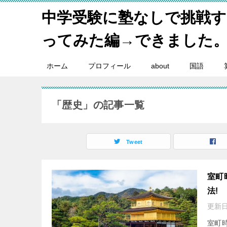
中学受験に塾なしで挑戦
ってみた編→できました
ホーム
プロフィール
about
国語
「歴史」の記事一覧
Tweet
室町
法!
更新日
室町