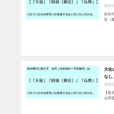
更新日
奈良
近（藤
大化
なし
更新日
【復
る問題