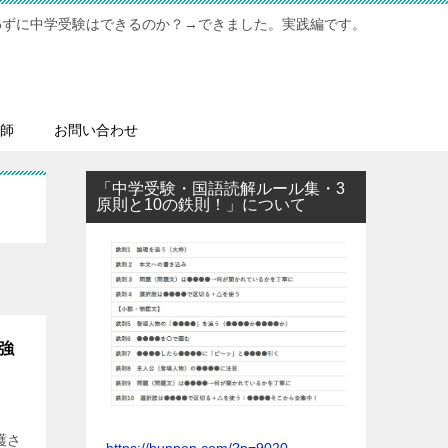
わずに中学受験はできるのか？→できました。実践編です。
師
お問い合わせ
「中学受験・国語読解ルール集・3
原則と10の鉄則！」について
強
護さ