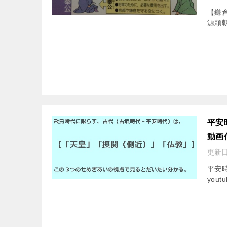
【鎌倉
源頼朝
平安
動画
更新日
平安時
you