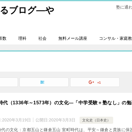
塾に通
するブログ―や
。
算数
理科
社会
無料メール講座
コンサル・家庭教
+1
時代（1336年～1573年）の文化―「中学受験＋塾なし」の勉
:
2020年3月19日
公開日:
2020年3月3日
文化史（日本史）
時代の文化：京都五山と鎌倉五山 室町時代は、平安～鎌倉と貴族に保