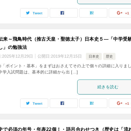
Tweet
+1
伝来～飛鳥時代（推古天皇・聖徳太子）日本史５―「中学受
し」の勉強法
:
2025年12月29日
公開日:
2019年12月15日
日本史
歴史
の「ポイント・基本」をまずはおさえてその上で個々の詳細に入りま
中学入試問題は、基本的に詳細から出 […]
続きを読む
Tweet
+1
史で必須の年号・年表22個！・語呂合わせつき（歴史は「流